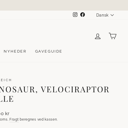
SPROG
Instagram
Facebook
Dansk
LOG IND
KUR
NYHEDER
GAVEGUIDE
LEICH
NOSAUR, VELOCIRAPTOR
LLE
lpris
00 kr
 moms.
Fragt
beregnes ved kassen.