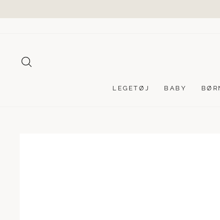
Videre
til
indhold
SØG
LEGETØJ
BABY
BØR