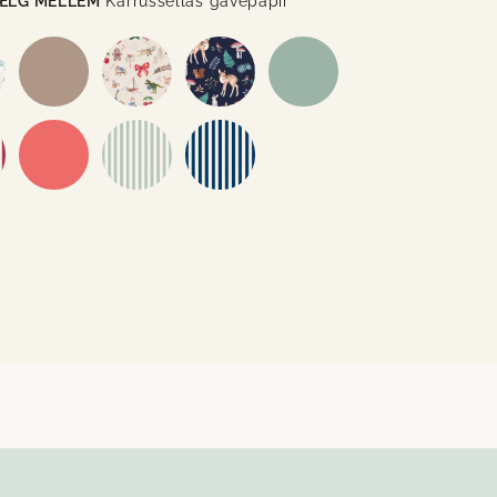
ÆLG MELLEM
Karrussellas gavepapir