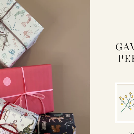
GA
PE