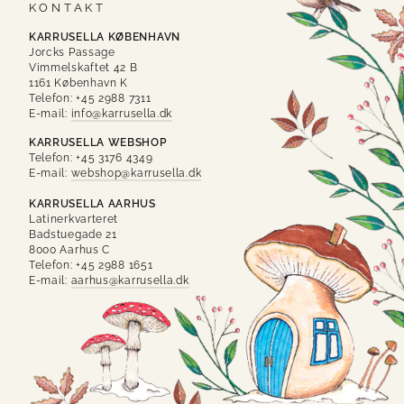
KONTAKT
KARRUSELLA KØBENHAVN
Jorcks Passage
Vimmelskaftet 42 B
1161 København K
Telefon: +45 2988 7311
E-mail:
info@karrusella.dk
KARRUSELLA WEBSHOP
Telefon: +45 3176 4349
E-mail:
webshop@karrusella.dk
KARRUSELLA AARHUS
Latinerkvarteret
Badstuegade 21
8000 Aarhus C
Telefon: +45 2988 1651
E-mail:
aarhus@karrusella.dk