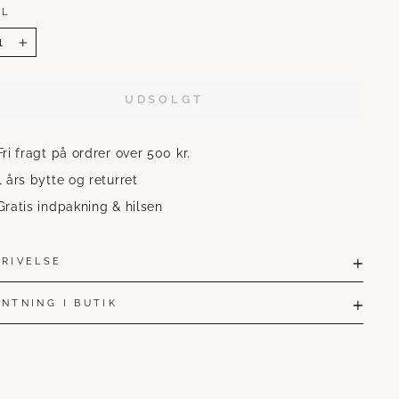
AL
+
UDSOLGT
Fri fragt på ordrer over 500 kr.
1 års bytte og returret
Gratis indpakning & hilsen
KRIVELSE
NTNING I BUTIK