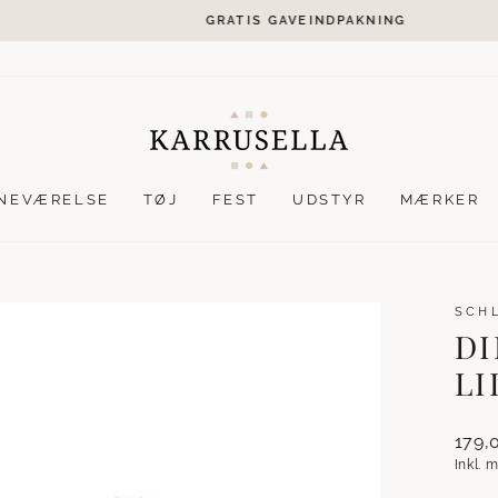
GRATIS GAVEINDPAKNING
Stop
slideshow
NEVÆRELSE
TØJ
FEST
UDSTYR
MÆRKER
SCH
DI
LI
Norma
179,
Inkl.