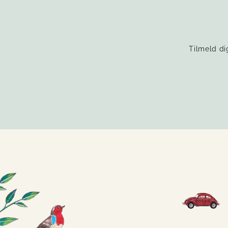
Tilmeld di
INDTAST
TILMELD
DIN
EMAIL