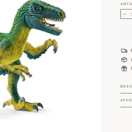
ANT
−
BES
AFHE