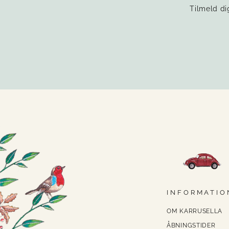
Tilmeld di
INDTAST
TILMELD
DIN
EMAIL
INFORMATIO
OM KARRUSELLA
ÅBNINGSTIDER