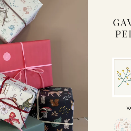
GA
PE
V