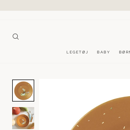
Videre
til
indhold
SØG
LEGETØJ
BABY
BØR