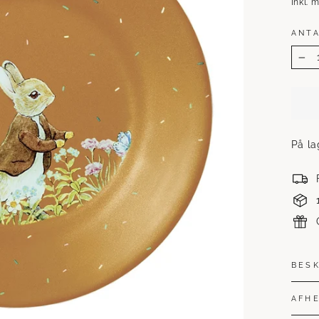
Inkl.
ANT
−
På la
BES
AFHE