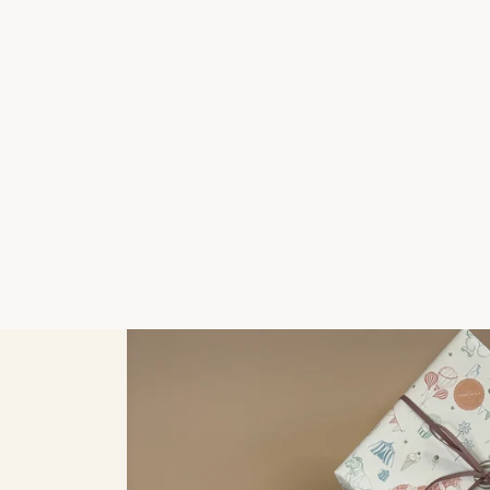
PETIT JOUR
PETIT JOUR TALLERKEN, PETER KANIN
SOMMERFUGLE, BRUN
79,00 kr