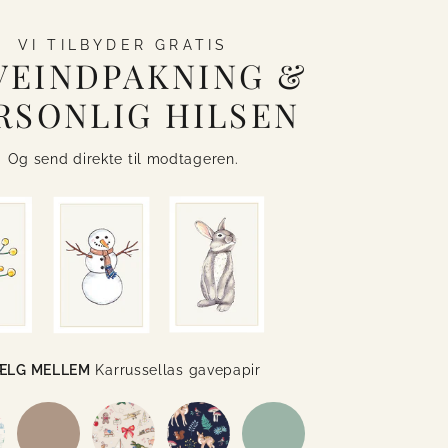
VI TILBYDER GRATIS
VEINDPAKNING &
RSONLIG HILSEN
Og send direkte til modtageren.
ÆLG MELLEM
Karrussellas gavepapir