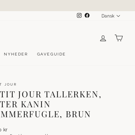
SPROG
Instagram
Facebook
Dansk
LOG IND
KUR
NYHEDER
GAVEGUIDE
T JOUR
TIT JOUR TALLERKEN,
TER KANIN
OMMERFUGLE, BRUN
lpris
0 kr