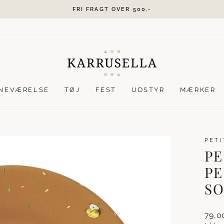
GRATIS GAVEINDPAKNING
Stop
slideshow
NEVÆRELSE
TØJ
FEST
UDSTYR
MÆRKER
PETI
PE
PE
S
Norma
79,0