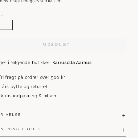
 moms.
Fragt
beregnes ved kassen.
AL
+
UDSOLGT
ger i følgende butikker:
Karrusella Aarhus
Fri fragt på ordrer over 500 kr.
1 års bytte og returret
Gratis indpakning & hilsen
KRIVELSE
NTNING I BUTIK