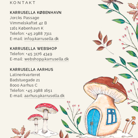
KONTAKT
KARRUSELLA KØBENHAVN
Jorcks Passage
Vimmelskaftet 42 B
1161 København K
Telefon: +45 2988 7311
E-mail:
info@karrusella.dk
KARRUSELLA WEBSHOP
Telefon: +45 3176 4349
E-mail:
webshop@karrusella.dk
KARRUSELLA AARHUS
Latinerkvarteret
Badstuegade 21
8000 Aarhus C
Telefon: +45 2988 1651
E-mail:
aarhus@karrusella.dk