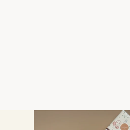
MIMI & LULA
SKULDERTASKE, GULD GLITTER
229,00 kr