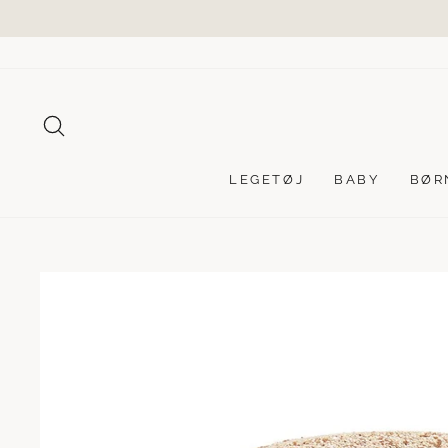
Videre
til
indhold
SØG
LEGETØJ
BABY
BØR