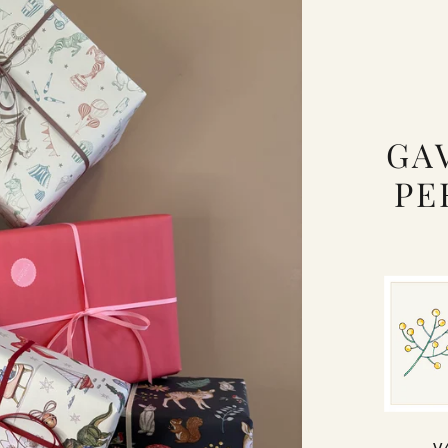
GA
PE