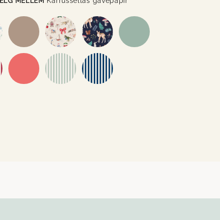
ÆLG MELLEM
Karrussellas gavepapir