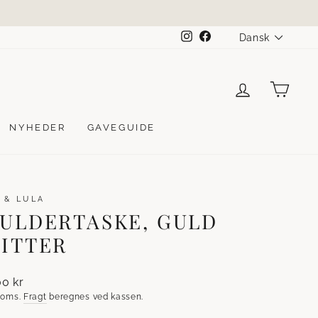
SPROG
Instagram
Facebook
Dansk
LOG IND
KUR
NYHEDER
GAVEGUIDE
 & LULA
ULDERTASKE, GULD
ITTER
lpris
00 kr
 moms.
Fragt
beregnes ved kassen.