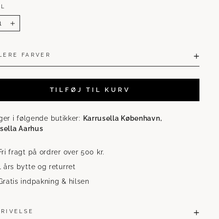
AL
+
LERE FARVER
TILFØJ TIL KURV
ger i følgende butikker:
Karrusella København,
sella Aarhus
Fri fragt på ordrer over 500 kr.
1 års bytte og returret
Gratis indpakning & hilsen
KRIVELSE