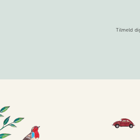
Tilmeld di
INDTAST
TILMELD
DIN
EMAIL