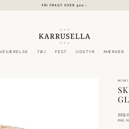
GRATIS GAVEINDPAKNING
Stop
slideshow
NEVÆRELSE
TØJ
FEST
UDSTYR
MÆRKER
MIMI
SK
GL
Norma
229,
Inkl.