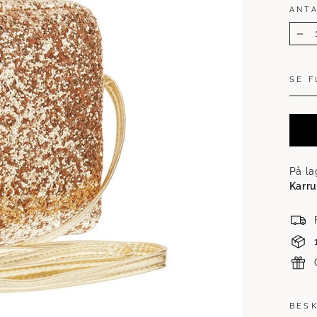
ANT
−
SE F
På la
Karru
BES