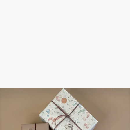
HØST & SØN
BOG, DE SMÅ SYNGER
30 SANGKORT MED
BØRNESANGE
169,00 kr