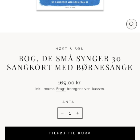
LU
(ES
HØST & SØN
BOG, DE SMÅ SYNGER 30
SANGKORT MED BØRNESANGE
Normalpris
169,00 kr
Inkl. moms.
Fragt
beregnes ved kassen.
ANTAL
−
+
TILFØJ TIL KURV